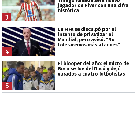
Thiago Almada será nuevo
jugador de River con una cifra
histórica
3
La FIFA se disculpó por el
intento de privatizar el
Mundial, pero avisó: "No
toleraremos más ataques"
4
El blooper del año: el micro de
Boca se fue del Ducó y dejó
varados a cuatro futbolistas
5