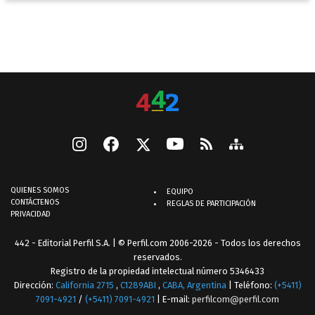
QUIENES SOMOS
EQUIPO
CONTÁCTENOS
REGLAS DE PARTICIPACIÓN
PRIVACIDAD
442 - Editorial Perfil S.A.
| © Perfil.com 2006-2026 - Todos los derechos
reservados.
Registro de la propiedad intelectual número 5346433
Dirección:
California 2715
,
C1289ABI
,
CABA, Argentina
| Teléfono:
(+5411)
7091-4921
/
(+5411) 7091-4921
| E-mail:
perfilcom@perfil.com