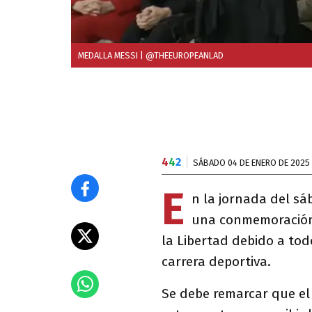
MEDALLA MESSI
| @THEEUROPEANLAD
4
4
2
SÁBADO 04 DE ENERO DE 2025
E
n la jornada del sá
una conmemoració
la Libertad debido a tod
carrera deportiva.
Se debe remarcar que el