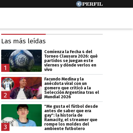
Las más leídas
Comienza la Fecha 4 del
Torneo Clausura 2026: qué
partidos se juegan este
viernes y dónde verlos en
1
vivo
Facundo Medina y la
anécdota viral con un
gomero que criticó a la
Selección Argentina tras el
2
Mundial 2026
"Me gusta el fútbol desde
antes de saber que era
gay": la historia de
Ramacity, el streamer que
rompe los moldes del
3
ambiente futbolero