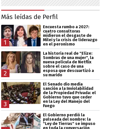
Más leídas de Perfil
Encuesta rumbo a 2027:
cuatro consultoras
midieron el desgaste de
Milei y la crisis de liderazgo
1
en el peronismo
La historia real de "Elize:
Sombras de una mujer", la
nueva película de Netflix
sobre el caso de una
esposa que descuartizó a
2
su marido
El Senado dio media
sanción a la Inviolabilidad
de la Propiedad Privada: el
Gobierno tuvo que ceder
en la Ley del Manejo del
3
Fuego
El Gobierno perdió la
pulseada del nombre: la
"Ley de Tierras" se impuso
en toda la conversación