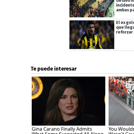
detuvo m
incident
ambas pa
El ex go
que lleg
reforzar