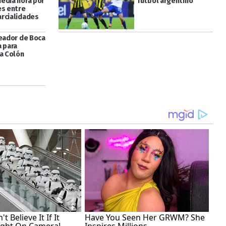
edia hora por
fútbol argentino
es entre
rcialidades
leador de Boca
a para
 a Colón