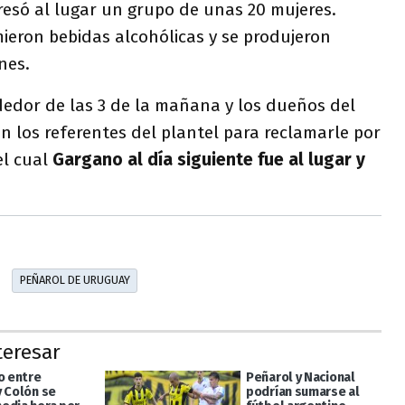
resó al lugar un grupo de unas 20 mujeres.
ieron bebidas alcohólicas y se produjeron
nes.
dedor de las 3 de la mañana y los dueños del
 los referentes del plantel para reclamarle por
el cual
Gargano al día siguiente fue al lugar y
.
PEÑAROL DE URUGUAY
teresar
o entre
Peñarol y Nacional
y Colón se
podrían sumarse al