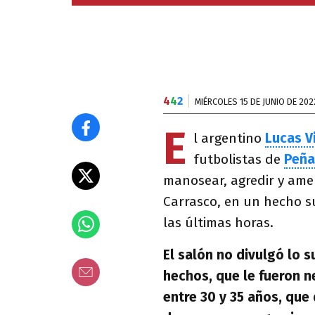
4
4
2
MIÉRCOLES 15 DE JUNIO DE 202
E
l argentino
Lucas Vi
futbolistas de
Peña
manosear, agredir y ame
Carrasco, en un hecho s
las últimas horas.
El salón no divulgó lo s
hechos, que le fueron n
entre 30 y 35 años, que