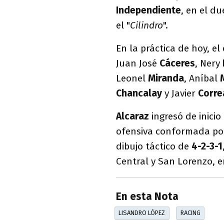
Independiente
, en el d
el "
Cilindro
".
En la práctica de hoy, e
Juan José
Cáceres
, Nery
Leonel
Miranda
, Aníbal
Chancalay
y Javier
Corre
Alcaraz
ingresó de inicio
ofensiva conformada por
dibujo táctico de
4-2-3-1
Central y San Lorenzo, e
En esta Nota
LISANDRO LÓPEZ
RACING