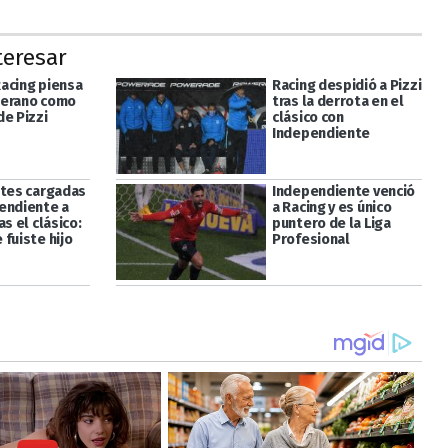
teresar
acing piensa
Racing despidió a Pizzi
herano como
tras la derrota en el
de Pizzi
clásico con
Independiente
ntes cargadas
Independiente venció
endiente a
a Racing y es único
as el clásico:
puntero de la Liga
fuiste hijo
Profesional