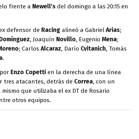
uelo frente a
Newell's
del domingo a las 20:15 en
l ex defensor de
Racing
alineó a Gabriel
Arias
;
Domínguez
, Joaquín
Novillo
, Eugenio
Mena
;
Moreno
; Carlos
Alcaraz
, Darío
Cvitanich
, Tomás
a
.
 por
Enzo Copetti
en la derecha de una línea
 tres atacantes, detrás de
Correa
, con un
, mismo que utilizaba el ex DT de Rosario
ntre otros equipos.