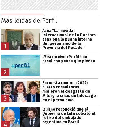
Más leídas de Perfil
Asís: "La movida
internacional de La Doctora
tensiona la pugna interna
del peronismo de la
1
Provincia del Pecado"
¡Mirá en vivo +Perfil!: un
canal con gente que piensa
2
Encuesta rumbo a 2027:
cuatro consultoras
midieron el desgaste de
Milei y la crisis de liderazgo
3
en el peronismo
Quirno reconoció que el
gobierno de Lula solicitó el
retiro del embajador
argentino en Brasil
4