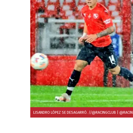
LISANDRO LÓPEZ SE DESAGARRÓ. //@RACINGCLUB
| @RACI