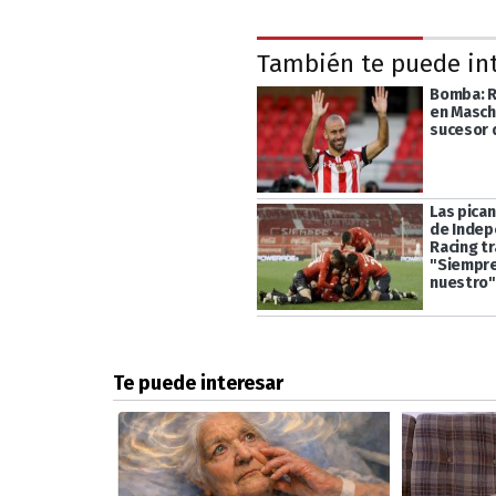
También te puede in
Bomba: R
en Masc
sucesor 
Las pica
de Indep
Racing tr
"Siempre 
nuestro"