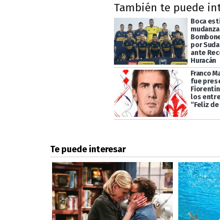
También te puede in
Boca esti
mudanza 
Bomboner
por Suda
ante Rec
Huracán
Franco M
fue pres
Fiorentin
los entr
“Feliz de