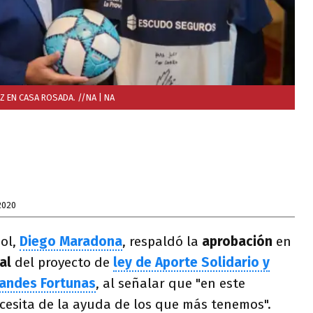
Z EN CASA ROSADA. //NA
| NA
2020
bol,
Diego Maradona
, respaldó la
aprobación
en
al
del proyecto de
ley de Aporte Solidario y
randes Fortunas
, al señalar que "en este
ecesita de la ayuda de los que más tenemos".