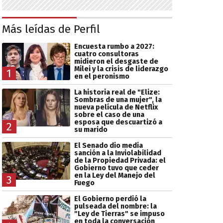
Más leídas de Perfil
Encuesta rumbo a 2027:
cuatro consultoras
midieron el desgaste de
Milei y la crisis de liderazgo
1
en el peronismo
La historia real de "Elize:
Sombras de una mujer", la
nueva película de Netflix
sobre el caso de una
esposa que descuartizó a
2
su marido
El Senado dio media
sanción a la Inviolabilidad
de la Propiedad Privada: el
Gobierno tuvo que ceder
en la Ley del Manejo del
3
Fuego
El Gobierno perdió la
pulseada del nombre: la
"Ley de Tierras" se impuso
en toda la conversación