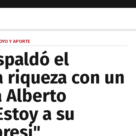
OYO Y APORTE
paldó el
a riqueza con un
 Alberto
Estoy a su
presi"