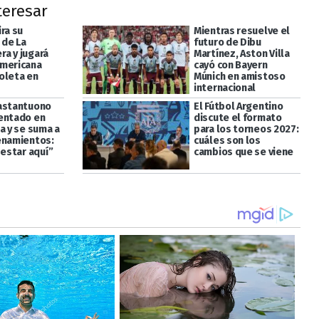
teresar
ra su
Mientras resuelve el
de La
futuro de Dibu
a y jugará
Martínez, Aston Villa
mericana
cayó con Bayern
oleta en
Múnich en amistoso
internacional
astantuono
El Fútbol Argentino
entado en
discute el formato
a y se suma a
para los torneos 2027:
enamientos:
cuáles son los
 estar aquí”
cambios que se viene