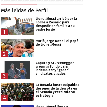
Más leídas de Perfil
Lionel Messi arribó por la
noche a Rosario para
despedir en familia a su
padre Jorge
1
Murió Jorge Messi, el papá
de Lionel Messi
2
Caputo y Sturzenegger
crean un fondo para
indemnizar y “ganar”
sindicatos aliados
3
La Rosada busca culpables
después de la derrota en
el Senado y recalcula su
estrategia
4
Lionel Messi llega a