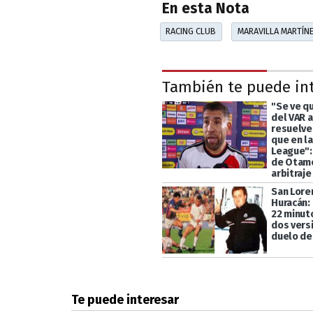
En esta Nota
RACING CLUB
MARAVILLA MARTÍN
También te puede in
"Se ve q
del VAR a
resuelve
que en l
League": 
de Otame
arbitraje
San Lore
Huracán:
22 minut
dos vers
duelo de