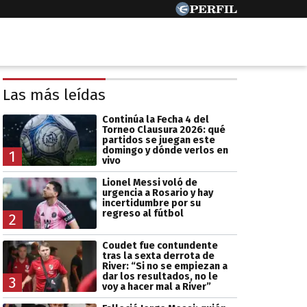
Las más leídas
Continúa la Fecha 4 del
Torneo Clausura 2026: qué
partidos se juegan este
domingo y dónde verlos en
1
vivo
Lionel Messi voló de
urgencia a Rosario y hay
incertidumbre por su
regreso al fútbol
2
Coudet fue contundente
tras la sexta derrota de
River: “Si no se empiezan a
dar los resultados, no le
3
voy a hacer mal a River”