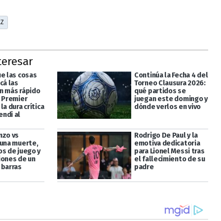
EZ
teresar
ue las cosas
Continúa la Fecha 4 del
cá las
Torneo Clausura 2026:
n más rápido
qué partidos se
a Premier
juegan este domingo y
la dura crítica
dónde verlos en vivo
ndi al
nzo vs
Rodrigo De Paul y la
 una muerte,
emotiva dedicatoria
os de juego y
para Lionel Messi tras
iones de un
el fallecimiento de su
 barras
padre