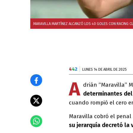
MARAVILLA MARTÍNEZ ALCANZÓ LOS 40 GOLES CON RACING C
4
4
2
LUNES 14 DE ABRIL DE 2025
A
drián “Maravilla” M
determinantes del
cuando rompió el cero e
Maravilla cobró el pena
su jerarquía decretó la 