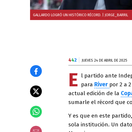
GALLARDO LOGRÓ UN HISTÓRICO RÉCORD.
| JORGE_BARRIL
4
4
2
JUEVES 24 DE ABRIL DE 2025
E
l partido ante Ind
para
River
por 2 a 
actual edición de la
Cop
sumarle el récord que c
Y es que en este partido
sola institución. Un dat