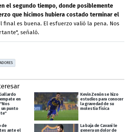
 en el segundo tiempo, donde posiblemente
erzo que hicimos hubiera costado terminar el
 final es buena. El esfuerzo valió la pena. Nos
tante", señaló.
TADORES
teresar
Gallardo
Kevin Zenón se hizo
 empate en
estudios para conocer
 "Nos
la gravedad de su
 un punto
molestia física
nte"
o de
La baja de Cavani le
tes ante el
genera un dolor de