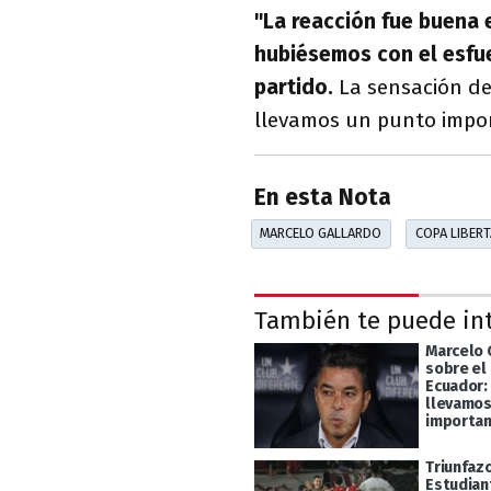
"La reacción fue buena
hubiésemos con el esfu
partido.
La sensación del
llevamos un punto impor
En esta Nota
MARCELO GALLARDO
COPA LIBER
También te puede in
Marcelo 
sobre el
Ecuador:
llevamos
importa
Triunfaz
Estudian