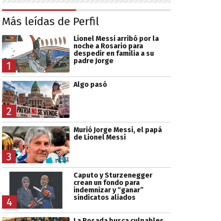
Más leídas de Perfil
Lionel Messi arribó por la
noche a Rosario para
despedir en familia a su
padre Jorge
1
Algo pasó
2
Murió Jorge Messi, el papá
de Lionel Messi
3
Caputo y Sturzenegger
crean un fondo para
indemnizar y “ganar”
sindicatos aliados
4
La Rosada busca culpables