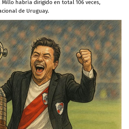
 Millo habría dirigido en total 106 veces,
acional de Uruguay.