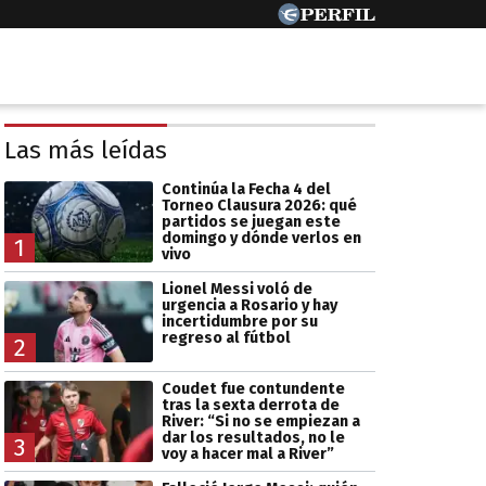
Las más leídas
Continúa la Fecha 4 del
Torneo Clausura 2026: qué
partidos se juegan este
domingo y dónde verlos en
1
vivo
Lionel Messi voló de
urgencia a Rosario y hay
incertidumbre por su
regreso al fútbol
2
Coudet fue contundente
tras la sexta derrota de
River: “Si no se empiezan a
dar los resultados, no le
3
voy a hacer mal a River”