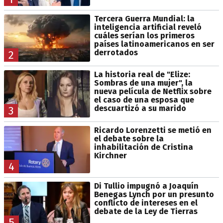
Tercera Guerra Mundial: la
inteligencia artificial reveló
cuáles serían los primeros
países latinoamericanos en ser
derrotados
2
La historia real de "Elize:
Sombras de una mujer", la
nueva película de Netflix sobre
el caso de una esposa que
descuartizó a su marido
3
Ricardo Lorenzetti se metió en
el debate sobre la
inhabilitación de Cristina
Kirchner
4
Di Tullio impugnó a Joaquín
Benegas Lynch por un presunto
conflicto de intereses en el
debate de la Ley de Tierras
5