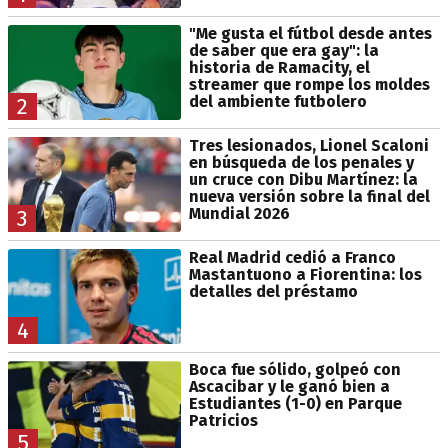
"Me gusta el fútbol desde antes
de saber que era gay": la
historia de Ramacity, el
streamer que rompe los moldes
del ambiente futbolero
2
Tres lesionados, Lionel Scaloni
en búsqueda de los penales y
un cruce con Dibu Martínez: la
nueva versión sobre la final del
Mundial 2026
3
Real Madrid cedió a Franco
Mastantuono a Fiorentina: los
detalles del préstamo
4
Boca fue sólido, golpeó con
Ascacibar y le ganó bien a
Estudiantes (1-0) en Parque
Patricios
5