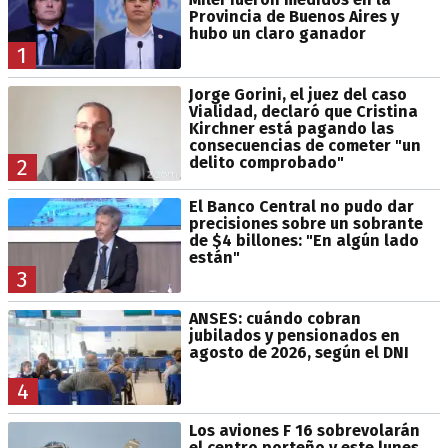
Provincia de Buenos Aires y
hubo un claro ganador
1
Jorge Gorini, el juez del caso
Vialidad, declaró que Cristina
Kirchner está pagando las
consecuencias de cometer "un
delito comprobado"
2
El Banco Central no pudo dar
precisiones sobre un sobrante
de $4 billones: "En algún lado
están"
3
ANSES: cuándo cobran
jubilados y pensionados en
agosto de 2026, según el DNI
4
Los aviones F 16 sobrevolarán
el centro porteño y este lunes