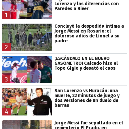
Lorenzo y las diferencias con
Paredes a River
1
Concluyó la despedida íntima a
Jorge Messi en Rosario: el
doloroso adiós de Lionel a su
padre
2
¡ESCÁNDALO EN EL NUEVO
GASÓMETRO! Caicedo hizo el
Topo Gigio y desató el caos
3
San Lorenzo vs Huracán: una
muerte, 22 minutos de juego y
dos versiones de un duelo de
barras
4
Jorge Messi fue sepultado en el
cementerio El Prado, en