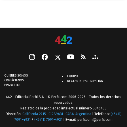
QUIENES SOMOS
EQUIPO
CONTÁCTENOS
REGLAS DE PARTICIPACIÓN
PRIVACIDAD
442 - Editorial Perfil S.A.
| © Perfil.com 2006-2026 - Todos los derechos
reservados.
Registro de la propiedad intelectual número 5346433
Dirección:
California 2715
,
C1289ABI
,
CABA, Argentina
| Teléfono:
(+5411)
7091-4921
/
(+5411) 7091-4921
| E-mail:
perfilcom@perfil.com