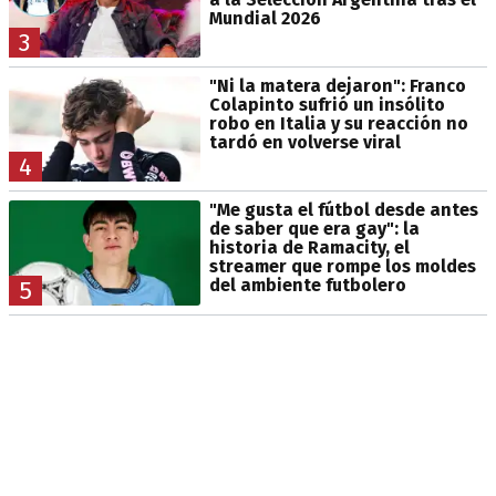
Mundial 2026
3
"Ni la matera dejaron": Franco
Colapinto sufrió un insólito
robo en Italia y su reacción no
tardó en volverse viral
4
"Me gusta el fútbol desde antes
de saber que era gay": la
historia de Ramacity, el
streamer que rompe los moldes
del ambiente futbolero
5