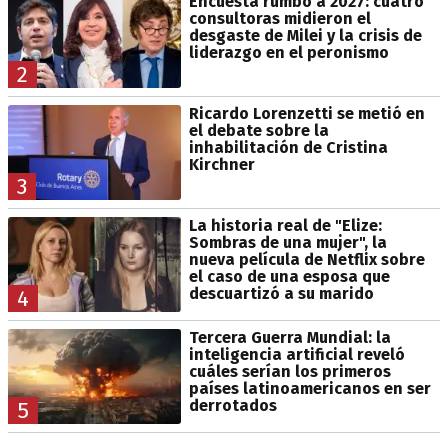
Encuesta rumbo a 2027: cuatro
consultoras midieron el
desgaste de Milei y la crisis de
liderazgo en el peronismo
2
Ricardo Lorenzetti se metió en
el debate sobre la
inhabilitación de Cristina
Kirchner
3
La historia real de "Elize:
Sombras de una mujer", la
nueva película de Netflix sobre
el caso de una esposa que
descuartizó a su marido
4
Tercera Guerra Mundial: la
inteligencia artificial reveló
cuáles serían los primeros
países latinoamericanos en ser
derrotados
5