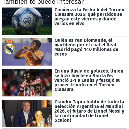
También te puede interesar
Comienza la Fecha 4 del Torneo
Clausura 2026: qué partidos se
juegan este viernes y dónde
verlos en vivo
Quién es Yan Diomande, el
marfileño por el cual el Real
Madrid pagó 140 millones de
euros
En una lluvia de golazos, Unión
se hizo fuerte en Santa Fe:
venció 2-1 a Lanús y festejó su
primer triunfo en el Torneo
Clausura
Claudio Tapia habló de todo: la
Selección Argentina el Mundial
2026, el futuro de Lionel Messi y
la continuidad de Lionel
Scaloni