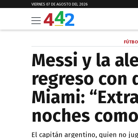
VIERNES 07 DE AGOSTO DEL 2026
FÚTBO
Messi y la al
regreso con d
Miami: “Extr
noches como
El capitán argentino, quien no ju