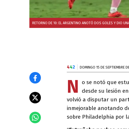
RETORNO DE 10: EL ARGENTINO ANOTÓ DOS GOLES Y DIO UNA 
4
4
2
DOMINGO 15 DE SEPTIEMBRE D
N
o se notó que estu
desde su lesión en
volvió a disputar un par
inmejorable anotando dos
sobre Philadelphia por l