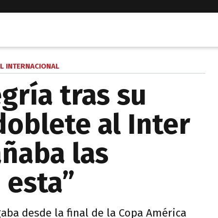
L INTERNACIONAL
egría tras su
oblete al Inter
añaba las
 esta”
gaba desde la final de la Copa América