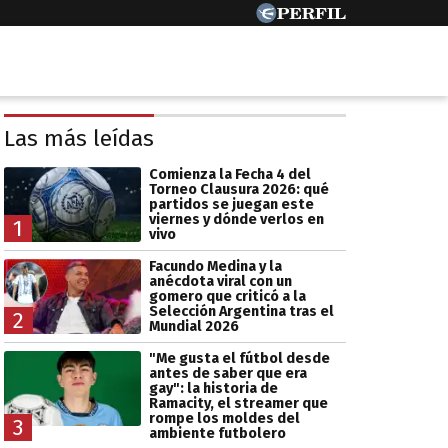
Las más leídas
Comienza la Fecha 4 del
Torneo Clausura 2026: qué
partidos se juegan este
viernes y dónde verlos en
1
vivo
Facundo Medina y la
anécdota viral con un
gomero que criticó a la
Selección Argentina tras el
2
Mundial 2026
"Me gusta el fútbol desde
antes de saber que era
gay": la historia de
Ramacity, el streamer que
rompe los moldes del
3
ambiente futbolero