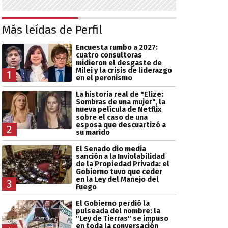
Más leídas de Perfil
Encuesta rumbo a 2027:
cuatro consultoras
midieron el desgaste de
Milei y la crisis de liderazgo
1
en el peronismo
La historia real de "Elize:
Sombras de una mujer", la
nueva película de Netflix
sobre el caso de una
esposa que descuartizó a
2
su marido
El Senado dio media
sanción a la Inviolabilidad
de la Propiedad Privada: el
Gobierno tuvo que ceder
en la Ley del Manejo del
3
Fuego
El Gobierno perdió la
pulseada del nombre: la
"Ley de Tierras" se impuso
en toda la conversación