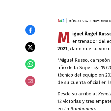
4
4
2
MIÉRCOLES 04 DE NOVIEMBRE D
M
iguel Ángel Russ
entrenador del eq
2021
, dado que su víncu
"Miguel Russo, campeón c
año de la Superliga 19/2
técnico del equipo en 202
de su cuenta oficial en la
Desde su arribo al
Xenei
12 victorias y tres empat
en
La Bombonera
.