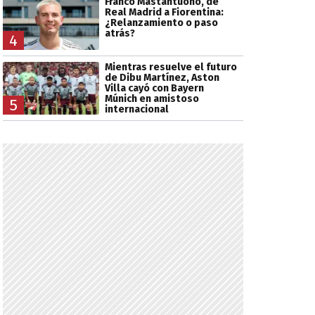
Franco Mastantuono, de
Real Madrid a Fiorentina:
¿Relanzamiento o paso
atrás?
4
Mientras resuelve el futuro
de Dibu Martínez, Aston
Villa cayó con Bayern
Múnich en amistoso
5
internacional