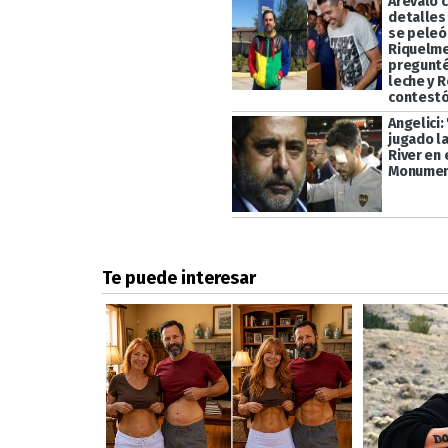
Arévalo 
detalles
se peleó
Riquelme
pregunté
leche y 
contestó
Angelici:
jugado la
River en 
Monumen