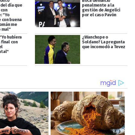
contó
Boca denunció
 del día que
penalmente a la
 con
gestión de Angelici
: "Yo
por el caso Pavón
 con buena
Román me
 mal"
 "Yo hubiera
¿Wanchope o
 final con
Soldano? La pregunta
el
que incomodó a Tevez
tal"