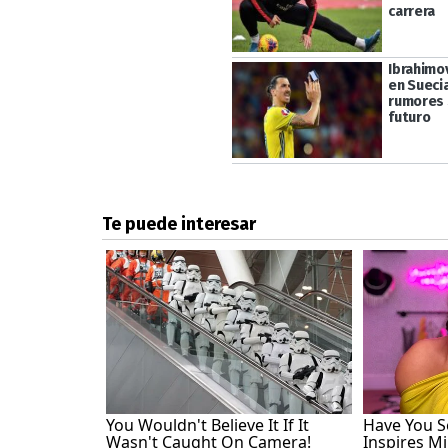
carrera
Ibrahimo
en Suecia
rumores 
futuro