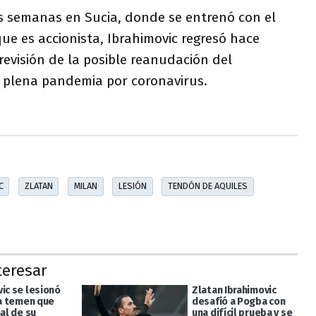
s semanas en Sucia, donde se entrenó con el
e es accionista, Ibrahimovic regresó hace
revisión de la posible reanudación del
 plena pandemia por coronavirus.
C
ZLATAN
MILAN
LESIÓN
TENDÓN DE AQUILES
teresar
ic se lesionó
Zlatan Ibrahimovic
ia temen que
desafió a Pogba con
nal de su
una difícil prueba y se