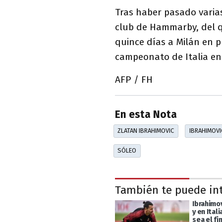
Tras haber pasado varia
club de Hammarby, del qu
quince días a Milán en p
campeonato de Italia en
AFP / FH
En esta Nota
ZLATAN IBRAHIMOVIC
IBRAHIMOVI
SÓLEO
También te puede in
Ibrahimov
y en Ital
sea el fi