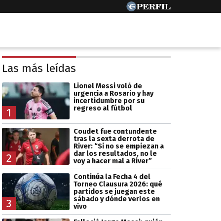
Las más leídas
Lionel Messi voló de
urgencia a Rosario y hay
incertidumbre por su
regreso al fútbol
1
Coudet fue contundente
tras la sexta derrota de
River: “Si no se empiezan a
dar los resultados, no le
2
voy a hacer mal a River”
Continúa la Fecha 4 del
Torneo Clausura 2026: qué
partidos se juegan este
sábado y dónde verlos en
3
vivo