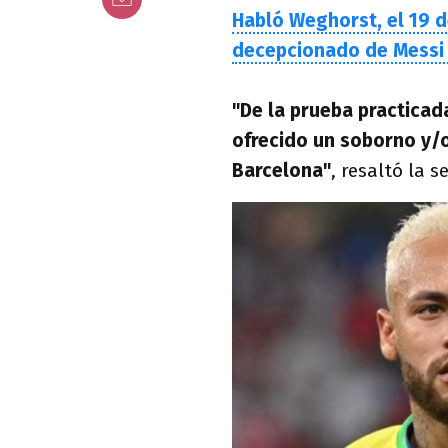
Habló Weghorst, el 19 d
decepcionado de Messi 
"De la prueba practicada
ofrecido un soborno y/o 
Barcelona"
, resaltó la s