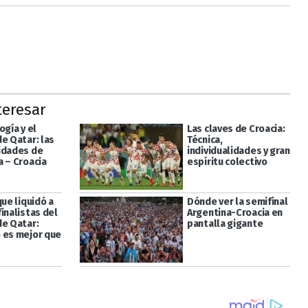
teresar
ogía y el
Las claves de Croacia:
e Qatar: las
Técnica,
idades de
individualidades y gran
a – Croacia
espíritu colectivo
que liquidó a
Dónde ver la semifinal
inalistas del
Argentina-Croacia en
de Qatar:
pantalla gigante
 es mejor que