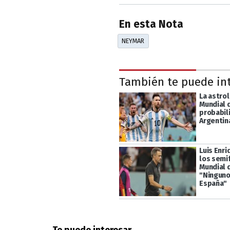
En esta Nota
NEYMAR
También te puede in
La astrol
Mundial d
probabil
Argentin
Luis Enri
los semif
Mundial 
"Ninguno
España"