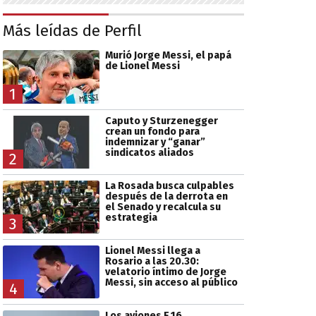
Más leídas de Perfil
Murió Jorge Messi, el papá
de Lionel Messi
1
Caputo y Sturzenegger
crean un fondo para
indemnizar y “ganar”
sindicatos aliados
2
La Rosada busca culpables
después de la derrota en
el Senado y recalcula su
estrategia
3
Lionel Messi llega a
Rosario a las 20.30:
velatorio íntimo de Jorge
Messi, sin acceso al público
4
Los aviones F 16