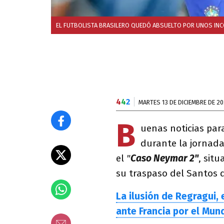
EL FUTBOLISTA BRASILERO QUEDÓ ABSUELTO POR UNOS INC
4
4
2
MARTES 13 DE DICIEMBRE DE 2
B
uenas noticias par
durante la jornada
el
"
Caso Neymar 2"
, sit
su traspaso del Santos d
La ilusión de Regragui,
ante Francia por el Mun