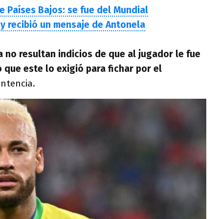
e Países Bajos: se fue del Mundial
y recibió un mensaje de Antonela
 no resultan indicios de que al jugador le fue
que este lo exigió para fichar por el
entencia.