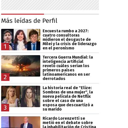
Más leídas de Perfil
Encuesta rumbo a 2027:
cuatro consultoras
midieron el desgaste de
Milei y la crisis de liderazgo
1
en el peronismo
Tercera Guerra Mundial: la
inteligencia artificial
reveló cuáles serían los
primeros países
latinoamericanos en ser
2
derrotados
La historia real de "Elize:
Sombras de una mujer", la
nueva película de Netflix
sobre el caso de una
esposa que descuartizó a
3
su marido
Ricardo Lorenzetti se
metió en el debate sobre
la inhabilitación de Cristina