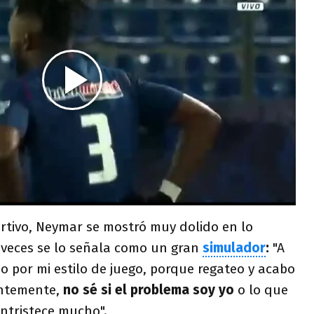
ortivo, Neymar se mostró muy dolido en lo
eces se lo señala como un gran
simulador
:
"A
 por mi estilo de juego, porque regateo y acabo
ntemente,
no sé si el problema soy yo
o lo que
ntristece mucho".