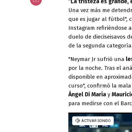
“
La tristeza es grande, 
Una vez más me detendré
que es jugar al fútbol"
Instagram refiriéndose a
duelo de dieciseisavos d
de la segunda categoría
"Neymar Jr sufrió una
le
por la noche. Tras el aná
disponible en aproxima
curso", confirmó la mal
Ángel Di María
y
Maurici
para medirse con el Barc