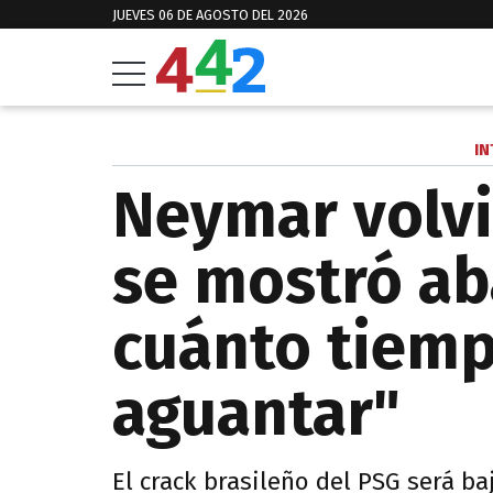
JUEVES 06 DE AGOSTO DEL 2026
IN
Neymar volvi
se mostró ab
cuánto tiem
aguantar"
El crack brasileño del PSG será ba