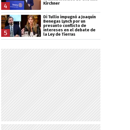
Kirchner
4
Di Tullio impugnó a Joaquín
Benegas Lynch por un
presunto conflicto de
intereses en el debate de
5
la Ley de Tierras