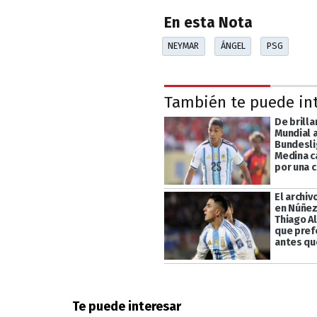
En esta Nota
NEYMAR
ÁNGEL
PSG
También te puede in
De brilla
Mundial a
Bundesli
Medina c
por una c
El archi
en Núñez:
Thiago A
que prefe
antes qu