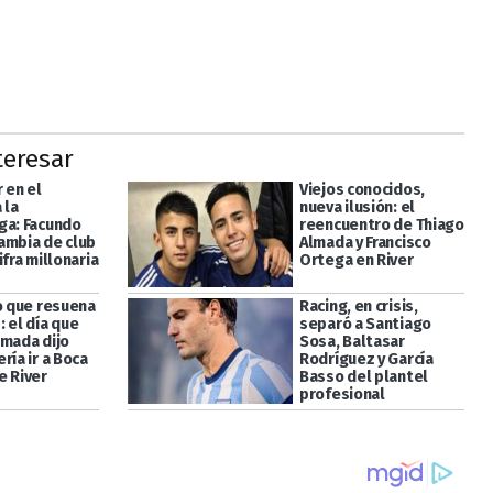
teresar
r en el
Viejos conocidos,
 la
nueva ilusión: el
ga: Facundo
reencuentro de Thiago
ambia de club
Almada y Francisco
ifra millonaria
Ortega en River
vo que resuena
Racing, en crisis,
 el día que
separó a Santiago
lmada dijo
Sosa, Baltasar
ría ir a Boca
Rodríguez y García
e River
Basso del plantel
profesional