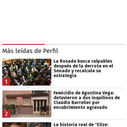
Más leídas de Perfil
La Rosada busca culpables
después de la derrota en el
Senado y recalcula su
estrategia
1
Femicidio de Agostina Vega:
detuvieron a dos inquilinos de
Claudio Barrelier por
encubrimiento agravado
2
La historia real de "Elize: