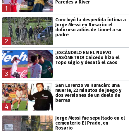
Paredes a River
1
Concluyó la despedida íntima a
Jorge Messi en Rosario: el
doloroso adiós de Lionel a su
padre
2
¡ESCÁNDALO EN EL NUEVO
GASÓMETRO! Caicedo hizo el
Topo Gigio y desató el caos
3
San Lorenzo vs Huracán: una
muerte, 22 minutos de juego y
dos versiones de un duelo de
barras
4
Jorge Messi fue sepultado en el
cementerio El Prado, en
Rosario