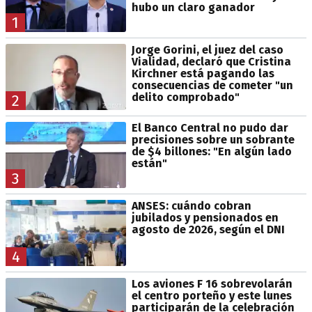
hubo un claro ganador
1
Jorge Gorini, el juez del caso
Vialidad, declaró que Cristina
Kirchner está pagando las
consecuencias de cometer "un
delito comprobado"
2
El Banco Central no pudo dar
precisiones sobre un sobrante
de $4 billones: "En algún lado
están"
3
ANSES: cuándo cobran
jubilados y pensionados en
agosto de 2026, según el DNI
4
Los aviones F 16 sobrevolarán
el centro porteño y este lunes
participarán de la celebración