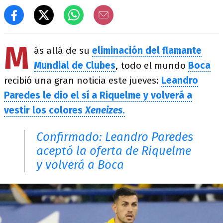
M
ás allá de su
eliminación del flamante
Mundial de Clubes
, todo el mundo
Boca
recibió una gran noticia este jueves:
Leandro
Paredes le dio el sí a Riquelme y volverá a
vestir los colores
Xeneizes
.
Confirmado: Leandro Paredes
aceptó la oferta de Riquelme
y volverá a Boca