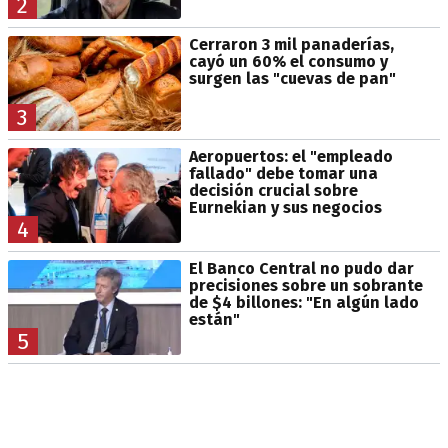
2
Cerraron 3 mil panaderías,
cayó un 60% el consumo y
surgen las "cuevas de pan"
3
Aeropuertos: el "empleado
fallado" debe tomar una
decisión crucial sobre
Eurnekian y sus negocios
4
El Banco Central no pudo dar
precisiones sobre un sobrante
de $4 billones: "En algún lado
están"
5