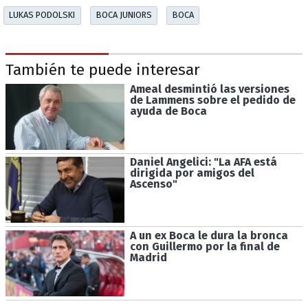
LUKAS PODOLSKI
BOCA JUNIORS
BOCA
También te puede interesar
Ameal desmintió las versiones
de Lammens sobre el pedido de
ayuda de Boca
Daniel Angelici: "La AFA está
dirigida por amigos del
Ascenso"
A un ex Boca le dura la bronca
con Guillermo por la final de
Madrid