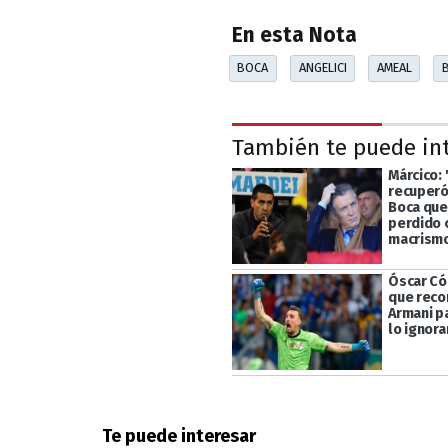
En esta Nota
BOCA
ANGELICI
AMEAL
También te puede in
Márcico:
recuperó
Boca que
perdido 
macrism
Óscar Có
que rec
Armani p
lo ignora