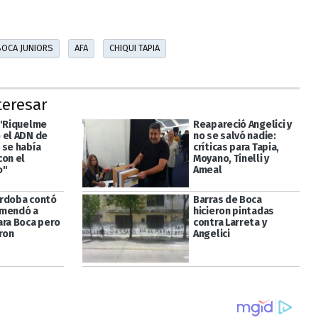
BOCA JUNIORS
AFA
CHIQUI TAPIA
teresar
 "Riquelme
Reapareció Angelici y
 el ADN de
no se salvó nadie:
 se había
críticas para Tapia,
con el
Moyano, Tinelli y
o"
Ameal
rdoba contó
Barras de Boca
omendó a
hicieron pintadas
ara Boca pero
contra Larreta y
ron
Angelici