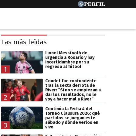
Las más leídas
Lionel Messi voló de
urgencia a Rosario y hay
incertidumbre por su
regreso al fútbol
1
Coudet fue contundente
tras la sexta derrota de
River: “Si no se empiezan a
dar los resultados, no le
2
voy a hacer mal a River”
Continúa la Fecha 4 del
Torneo Clausura 2026: qué
partidos se juegan este
sábado y dónde verlos en
3
vivo