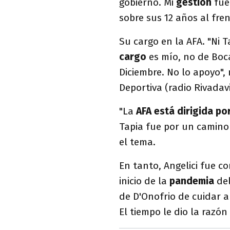
gobierno. Mi
gestión
fu
sobre sus 12 años al fre
Su cargo en la AFA. "Ni T
cargo
es mío, no de Boc
Diciembre. No lo apoyo",
Deportiva (radio Rivadavi
"La
AFA está dirigida p
Tapia fue por un camino
el tema.
En tanto, Angelici fue 
inicio de la
pandemia
de
de D'Onofrio de cuidar 
El tiempo le dio la razón