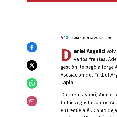
4
4
2
LUNES 11 DE MAYO DE 2020
D
aniel Angelici
volvi
varios frentes. Ad
gestión, le pegó a Jorge
Asosiación del Fútbol Ar
Tapia
.
“Cuando asumí, Ameal te
hubiera gustado que Ame
entregué a él. Como deja