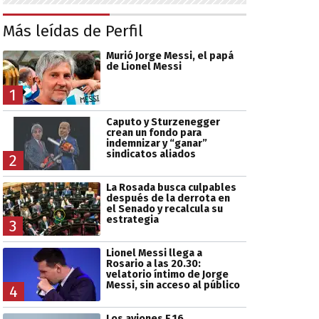
Más leídas de Perfil
Murió Jorge Messi, el papá
de Lionel Messi
1
Caputo y Sturzenegger
crean un fondo para
indemnizar y “ganar”
sindicatos aliados
2
La Rosada busca culpables
después de la derrota en
el Senado y recalcula su
estrategia
3
Lionel Messi llega a
Rosario a las 20.30:
velatorio íntimo de Jorge
Messi, sin acceso al público
4
Los aviones F 16