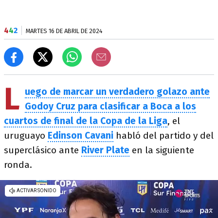
4
4
2
MARTES 16 DE ABRIL DE 2024
L
uego de marcar un verdadero golazo ante
Godoy Cruz para clasificar a Boca a los
cuartos de final de la Copa de la Liga
, el
uruguayo
Edinson Cavani
habló del partido y del
superclásico ante
River Plate
en la siguiente
ronda.