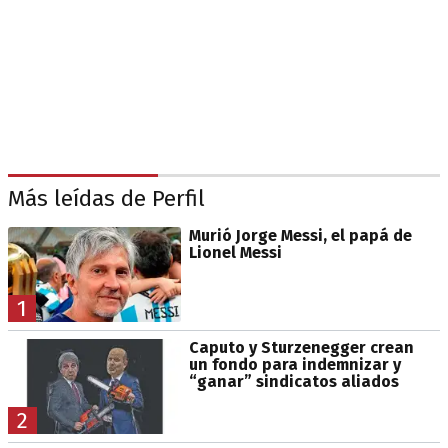
Más leídas de Perfil
Murió Jorge Messi, el papá de
Lionel Messi
1
Caputo y Sturzenegger crean
un fondo para indemnizar y
“ganar” sindicatos aliados
2