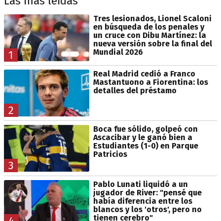
Las más leídas
Tres lesionados, Lionel Scaloni
en búsqueda de los penales y
un cruce con Dibu Martínez: la
nueva versión sobre la final del
Mundial 2026
1
Real Madrid cedió a Franco
Mastantuono a Fiorentina: los
detalles del préstamo
2
Boca fue sólido, golpeó con
Ascacibar y le ganó bien a
Estudiantes (1-0) en Parque
Patricios
3
Pablo Lunati liquidó a un
jugador de River: "pensé que
había diferencia entre los
blancos y los 'otros', pero no
tienen cerebro"
4