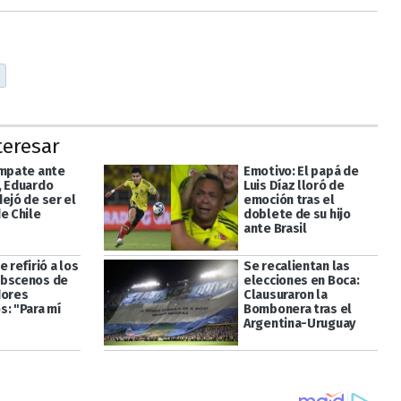
teresar
empate ante
Emotivo: El papá de
, Eduardo
Luis Díaz lloró de
ejó de ser el
emoción tras el
e Chile
doblete de su hijo
ante Brasil
e refirió a los
Se recalientan las
obscenos de
elecciones en Boca:
dores
Clausuraron la
s: "Para mí
Bombonera tras el
Argentina-Uruguay