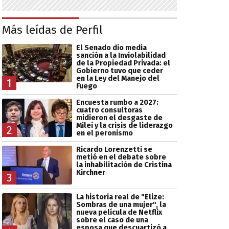
Más leídas de Perfil
El Senado dio media
sanción a la Inviolabilidad
de la Propiedad Privada: el
Gobierno tuvo que ceder
en la Ley del Manejo del
1
Fuego
Encuesta rumbo a 2027:
cuatro consultoras
midieron el desgaste de
Milei y la crisis de liderazgo
2
en el peronismo
Ricardo Lorenzetti se
metió en el debate sobre
la inhabilitación de Cristina
Kirchner
3
La historia real de "Elize:
Sombras de una mujer", la
nueva película de Netflix
sobre el caso de una
esposa que descuartizó a