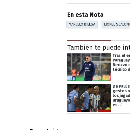
En esta Nota
MARCELO BIELSA
LIONEL SCALONI
También te puede in
Tras el 
Paraguay
Berizzo d
técnico d
De Paul s
gestos 
los juga
uruguayo
es..."