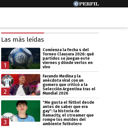
Las más leídas
Comienza la Fecha 4 del
Torneo Clausura 2026: qué
partidos se juegan este
viernes y dónde verlos en
1
vivo
Facundo Medina y la
anécdota viral con un
gomero que criticó a la
Selección Argentina tras el
2
Mundial 2026
"Me gusta el fútbol desde
antes de saber que era
gay": la historia de
Ramacity, el streamer que
rompe los moldes del
3
ambiente futbolero