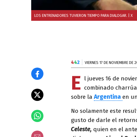
LOS ENTRENADORES TUVIERON TIEMPO PARA DIALOGAR.
| X
4
4
2
VIERNES 17 DE NOVIEMBRE DE 
E
l jueves 16 de novi
combinado charrúa 
sobre la
Argentina
en un
No solamente este resul
gusto de darle el retorn
Celeste,
quien en el ant