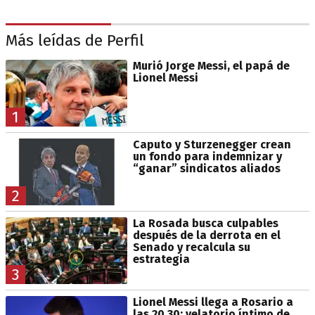
Más leídas de Perfil
Murió Jorge Messi, el papá de
Lionel Messi
1
Caputo y Sturzenegger crean
un fondo para indemnizar y
“ganar” sindicatos aliados
2
La Rosada busca culpables
después de la derrota en el
Senado y recalcula su
estrategia
3
Lionel Messi llega a Rosario a
las 20.30: velatorio íntimo de