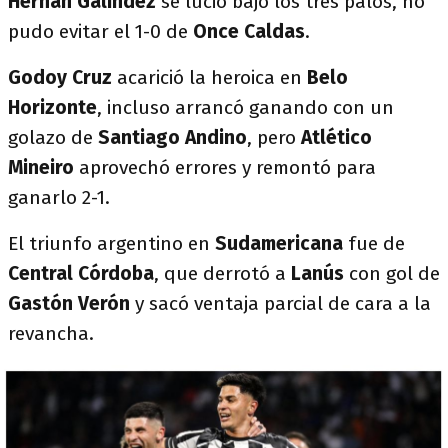
Hernán Galíndez
se lució bajo los tres palos, no
pudo evitar el 1-0 de
Once Caldas
.
Godoy Cruz
acarició la heroica en
Belo
Horizonte
, incluso arrancó ganando con un
golazo de
Santiago Andino
, pero
Atlético
Mineiro
aprovechó errores y remontó para
ganarlo 2-1.
El triunfo argentino en
Sudamericana
fue de
Central Córdoba
, que derrotó a
Lanús
con gol de
Gastón Verón
y sacó ventaja parcial de cara a la
revancha.