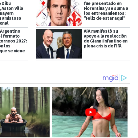
e Dibu
fue presentado en
 Aston Villa
Fiorentina y se suma a
 Bayern
los entrenamientos:
n amistoso
“Feliz de estar aquí”
ional
 Argentino
AFA manifestó su
el formato
apoyo a la reelección
 torneos 2027:
de Gianni Infantino en
on los
plena crisis de FIFA
que se viene