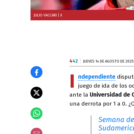
JULIO VACCARI
| X
4
4
2
JUEVES 14 DE AGOSTO DE 2025
I
ndependiente
disput
juego de ida de los o
ante la
Universidad de 
una derrota por 1 a 0. ¿
Semana de 
Sudamerica