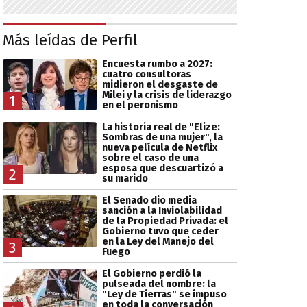
Más leídas de Perfil
Encuesta rumbo a 2027:
cuatro consultoras
midieron el desgaste de
Milei y la crisis de liderazgo
1
en el peronismo
La historia real de "Elize:
Sombras de una mujer", la
nueva película de Netflix
sobre el caso de una
esposa que descuartizó a
2
su marido
El Senado dio media
sanción a la Inviolabilidad
de la Propiedad Privada: el
Gobierno tuvo que ceder
en la Ley del Manejo del
3
Fuego
El Gobierno perdió la
pulseada del nombre: la
"Ley de Tierras" se impuso
en toda la conversación