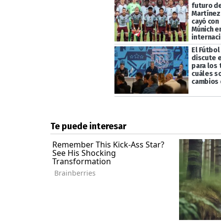
futuro d
Martínez,
cayó con
Múnich e
internac
El Fútbol
discute 
para los
cuáles s
cambios 