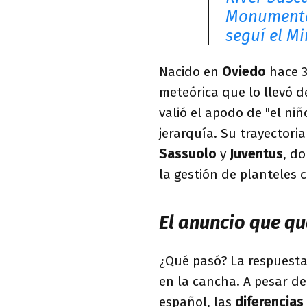
Monumental
seguí el M
Nacido en
Oviedo
hace 3
meteórica que lo llevó d
valió el apodo de "el ni
jerarquía. Su trayectori
Sassuolo
y
Juventus
, do
la gestión de planteles 
El anuncio que q
¿Qué pasó? La respuesta
en la cancha. A pesar de 
español, las
diferencia