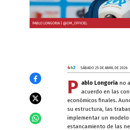
PABLO LONGORIA
| @OM_OFFICIEL
4
4
2
SÁBADO 25 DE ABRIL DE 2026
P
ablo Longoria
no 
acuerdo en las con
económicos finales. Aun
su estructura, las trabas
implementar un modelo 
estancamiento de las ne