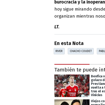
burocracia y la inoperan
hoy sigue mirando desde
organizan mientras noso
LT.
En esta Nota
RIVER
CHACHO COUDET
PAB
También te puede in
Benfica v
golazo d
Prestiann
vuelta a
tras el 
Vinicius
Viejos c
nueva ilu