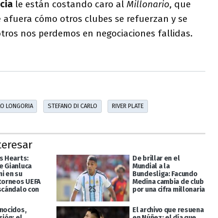
cia
le están costando caro al
Millonario
, que
 afuera cómo otros clubes se refuerzan y se
tros nos perdemos en negociaciones fallidas.
LO LONGORIA
STEFANO DI CARLO
RIVER PLATE
teresar
s Hearts:
De brillar en el
e Gianluca
Mundial a la
i en su
Bundesliga: Facundo
 torneos UEFA
Medina cambia de club
escándalo con
por una cifra millonaria
onocidos,
El archivo que resuena
sión: el
en Núñez: el día que