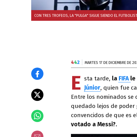
CON TRES TROFEOS, LA "PULGA" SIGUE SIENDO EL FUTBOLIS
4
4
2
MARTES 17 DE DICIEMBRE DE 20
E
sta tarde,
la
FIFA
le
Júnior
, quien fue c
Entre los nominados se
quedado lejos de poder 
convencidos de que es el
votado a Messi?.