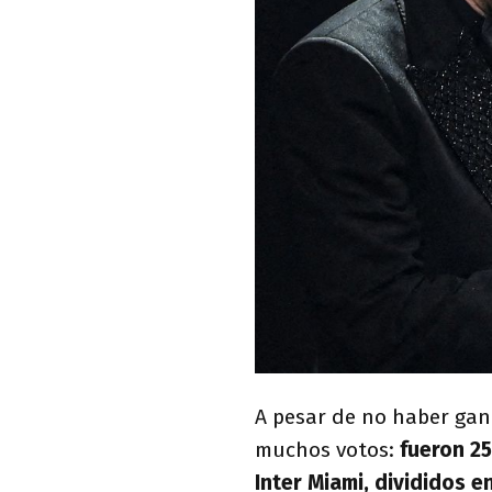
A pesar de no haber gana
muchos votos:
fueron 25
Inter Miami, divididos e