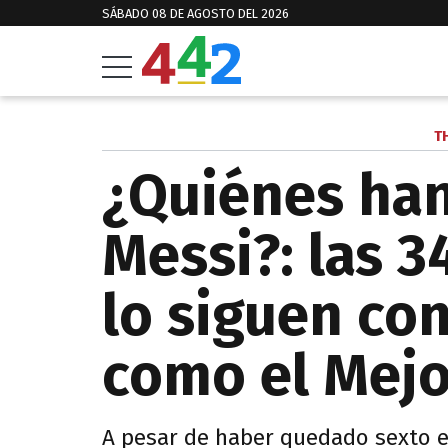
SÁBADO 08 DE AGOSTO DEL 2026
T
¿Quiénes han
Messi?: las 
lo siguen co
como el Mej
A pesar de haber quedado sexto en