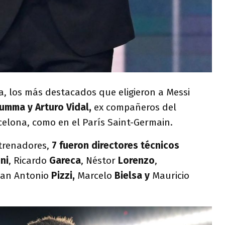
la, los más destacados que eligieron a Messi
umma y Arturo Vidal,
ex compañeros del
celona, como en el París Saint-Germain.
trenadores,
7 fueron directores técnicos
ni
, Ricardo
Gareca
, Néstor
Lorenzo
,
uan Antonio
Pizzi,
Marcelo
Bielsa y
Mauricio