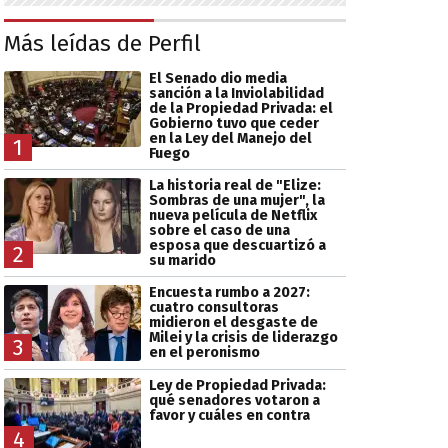
Más leídas de Perfil
El Senado dio media
sanción a la Inviolabilidad
de la Propiedad Privada: el
Gobierno tuvo que ceder
en la Ley del Manejo del
1
Fuego
La historia real de "Elize:
Sombras de una mujer", la
nueva película de Netflix
sobre el caso de una
esposa que descuartizó a
2
su marido
Encuesta rumbo a 2027:
cuatro consultoras
midieron el desgaste de
Milei y la crisis de liderazgo
3
en el peronismo
Ley de Propiedad Privada:
qué senadores votaron a
favor y cuáles en contra
4