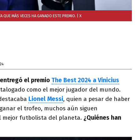
TA QUE MÁS VECES HA GANADO ESTE PREMIO.
| X
24
 entregó el premio
The Best 2024 a Vinicius
atalogado como el mejor jugador del mundo.
 destacaba
Lionel Messi
, quien a pesar de haber
ganar el trofeo, muchos aún siguen
 mejor futbolista del planeta.
¿Quiénes han