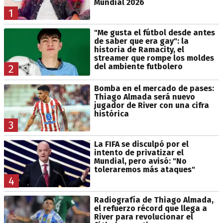
Mundial 2026
1
"Me gusta el fútbol desde antes
de saber que era gay": la
historia de Ramacity, el
streamer que rompe los moldes
del ambiente futbolero
2
Bomba en el mercado de pases:
Thiago Almada será nuevo
jugador de River con una cifra
histórica
3
La FIFA se disculpó por el
intento de privatizar el
Mundial, pero avisó: "No
toleraremos más ataques"
4
Radiografía de Thiago Almada,
el refuerzo récord que llega a
River para revolucionar el