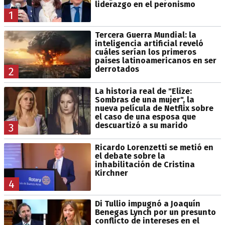
liderazgo en el peronismo
1
Tercera Guerra Mundial: la
inteligencia artificial reveló
cuáles serían los primeros
países latinoamericanos en ser
derrotados
2
La historia real de "Elize:
Sombras de una mujer", la
nueva película de Netflix sobre
el caso de una esposa que
descuartizó a su marido
3
Ricardo Lorenzetti se metió en
el debate sobre la
inhabilitación de Cristina
Kirchner
4
Di Tullio impugnó a Joaquín
Benegas Lynch por un presunto
conflicto de intereses en el