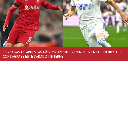
LAS CASAS DE APUESTAS MÁS IMPORTANTES COINCIDEN EN EL CANDIDATO A
CONSAGRASE ESTE SÁBADO
| INTERNET