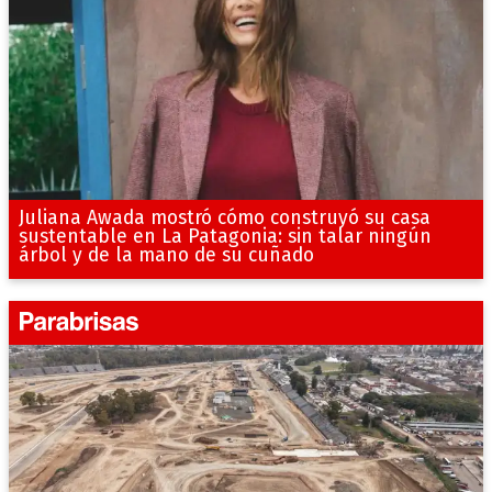
Juliana Awada mostró cómo construyó su casa
sustentable en La Patagonia: sin talar ningún
árbol y de la mano de su cuñado