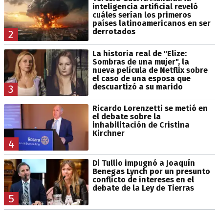
inteligencia artificial reveló
cuáles serían los primeros
países latinoamericanos en ser
derrotados
2
La historia real de "Elize:
Sombras de una mujer", la
nueva película de Netflix sobre
el caso de una esposa que
descuartizó a su marido
3
Ricardo Lorenzetti se metió en
el debate sobre la
inhabilitación de Cristina
Kirchner
4
Di Tullio impugnó a Joaquín
Benegas Lynch por un presunto
conflicto de intereses en el
debate de la Ley de Tierras
5