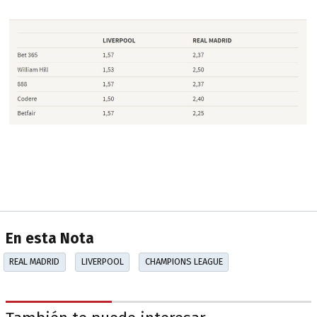
En esta Nota
REAL MADRID
LIVERPOOL
CHAMPIONS LEAGUE