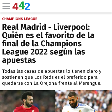
CHAMPIONS LEAGUE
Real Madrid - Liverpool:
Quién es el favorito de la
final de la Champions
League 2022 según las
apuestas
Todas las casas de apuestas lo tienen claro y
sostienen que Los Reds es el preferido para
quedarse con La Orejona frente al Merengue.