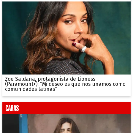
Zoe Saldana, protagonista de Lioness
(Paramount+): “Mi deseo es que nos unamos como
comunidades latinas”