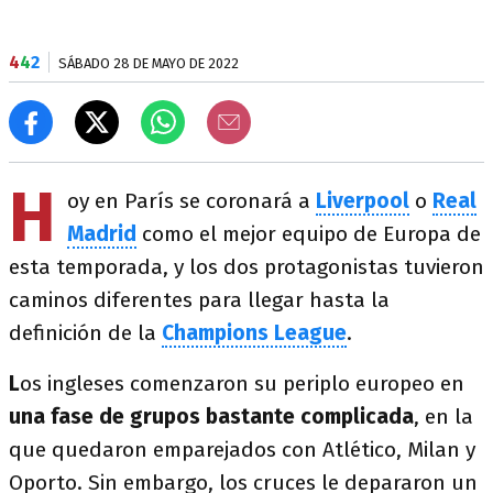
4
4
2
SÁBADO 28 DE MAYO DE 2022
H
oy en París se coronará a
Liverpool
o
Real
Madrid
como el mejor equipo de Europa de
esta temporada, y los dos protagonistas tuvieron
caminos diferentes para llegar hasta la
definición de la
Champions League
.
L
os ingleses comenzaron su periplo europeo en
una fase de grupos bastante complicada
, en la
que quedaron emparejados con Atlético, Milan y
Oporto. Sin embargo, los cruces le depararon un