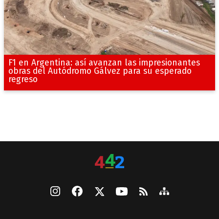
F1 en Argentina: así avanzan las impresionantes
obras del Autódromo Gálvez para su esperado
regreso