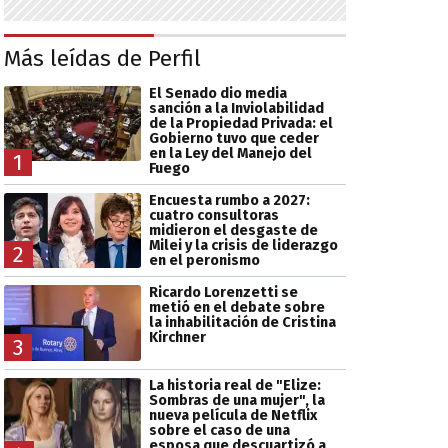
Más leídas de Perfil
El Senado dio media
sanción a la Inviolabilidad
de la Propiedad Privada: el
Gobierno tuvo que ceder
en la Ley del Manejo del
1
Fuego
Encuesta rumbo a 2027:
cuatro consultoras
midieron el desgaste de
Milei y la crisis de liderazgo
2
en el peronismo
Ricardo Lorenzetti se
metió en el debate sobre
la inhabilitación de Cristina
Kirchner
3
La historia real de "Elize:
Sombras de una mujer", la
nueva película de Netflix
sobre el caso de una
esposa que descuartizó a