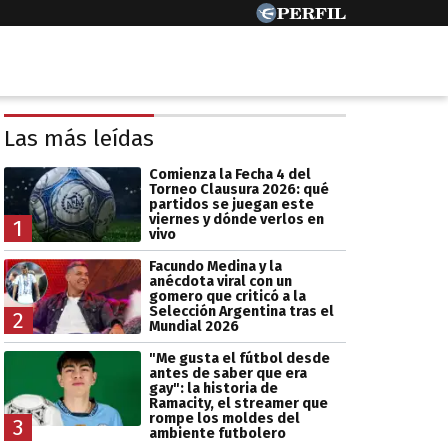
Las más leídas
Comienza la Fecha 4 del
Torneo Clausura 2026: qué
partidos se juegan este
viernes y dónde verlos en
1
vivo
Facundo Medina y la
anécdota viral con un
gomero que criticó a la
Selección Argentina tras el
2
Mundial 2026
"Me gusta el fútbol desde
antes de saber que era
gay": la historia de
Ramacity, el streamer que
rompe los moldes del
3
ambiente futbolero