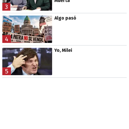
Muerta
3
Algo pasó
4
Yo, Milei
5