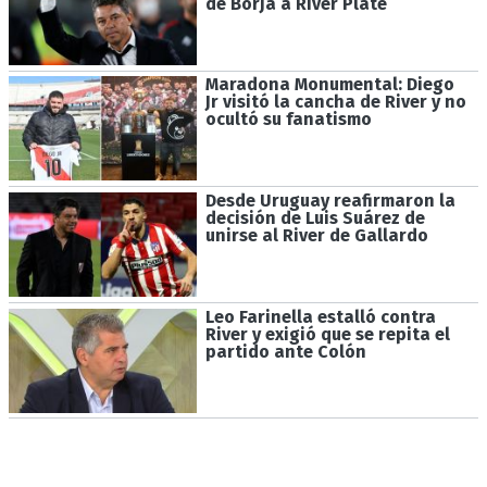
de Borja a River Plate
Maradona Monumental: Diego
Jr visitó la cancha de River y no
ocultó su fanatismo
Desde Uruguay reafirmaron la
decisión de Luis Suárez de
unirse al River de Gallardo
Leo Farinella estalló contra
River y exigió que se repita el
partido ante Colón