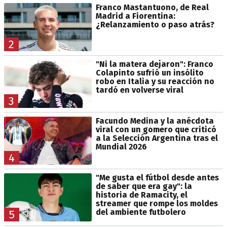
Franco Mastantuono, de Real
Madrid a Fiorentina:
¿Relanzamiento o paso atrás?
2
"Ni la matera dejaron": Franco
Colapinto sufrió un insólito
robo en Italia y su reacción no
tardó en volverse viral
3
Facundo Medina y la anécdota
viral con un gomero que criticó
a la Selección Argentina tras el
Mundial 2026
4
"Me gusta el fútbol desde antes
de saber que era gay": la
historia de Ramacity, el
streamer que rompe los moldes
del ambiente futbolero
5