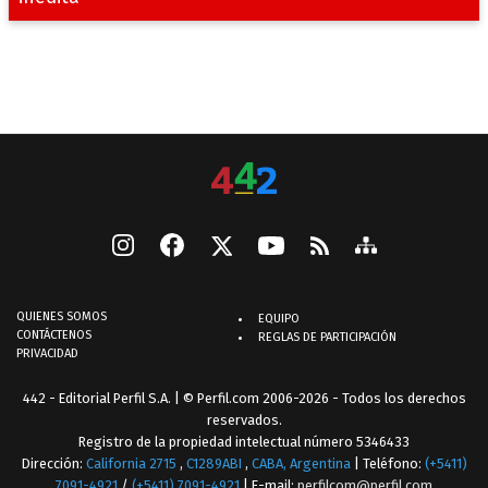
QUIENES SOMOS
EQUIPO
CONTÁCTENOS
REGLAS DE PARTICIPACIÓN
PRIVACIDAD
442 - Editorial Perfil S.A.
| © Perfil.com 2006-2026 - Todos los derechos
reservados.
Registro de la propiedad intelectual número 5346433
Dirección:
California 2715
,
C1289ABI
,
CABA, Argentina
| Teléfono:
(+5411)
7091-4921
/
(+5411) 7091-4921
| E-mail:
perfilcom@perfil.com