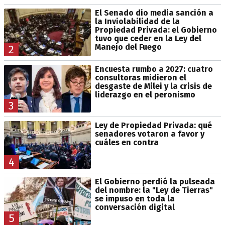
El Senado dio media sanción a
la Inviolabilidad de la
Propiedad Privada: el Gobierno
tuvo que ceder en la Ley del
Manejo del Fuego
2
Encuesta rumbo a 2027: cuatro
consultoras midieron el
desgaste de Milei y la crisis de
liderazgo en el peronismo
3
Ley de Propiedad Privada: qué
senadores votaron a favor y
cuáles en contra
4
El Gobierno perdió la pulseada
del nombre: la "Ley de Tierras"
se impuso en toda la
conversación digital
5