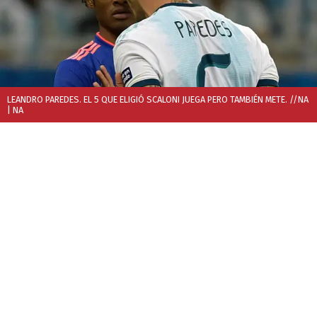
LEANDRO PAREDES. EL 5 QUE ELIGIÓ SCALONI JUEGA PERO TAMBIÉN METE. //NA
| NA