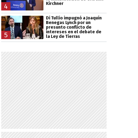
Kirchner
4
Di Tullio impugnó a Joaquín
Benegas Lynch por un
presunto conflicto de
intereses en el debate de
5
la Ley de Tierras