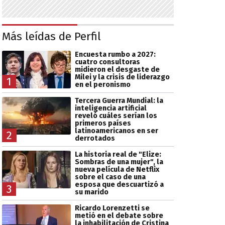
Más leídas de Perfil
Encuesta rumbo a 2027:
cuatro consultoras
midieron el desgaste de
Milei y la crisis de liderazgo
1
en el peronismo
Tercera Guerra Mundial: la
inteligencia artificial
reveló cuáles serían los
primeros países
latinoamericanos en ser
2
derrotados
La historia real de "Elize:
Sombras de una mujer", la
nueva película de Netflix
sobre el caso de una
esposa que descuartizó a
3
su marido
Ricardo Lorenzetti se
metió en el debate sobre
la inhabilitación de Cristina