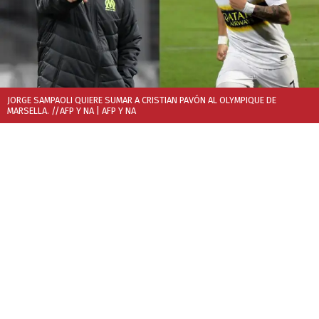
JORGE SAMPAOLI QUIERE SUMAR A CRISTIAN PAVÓN AL OLYMPIQUE DE
MARSELLA. //AFP Y NA
| AFP Y NA