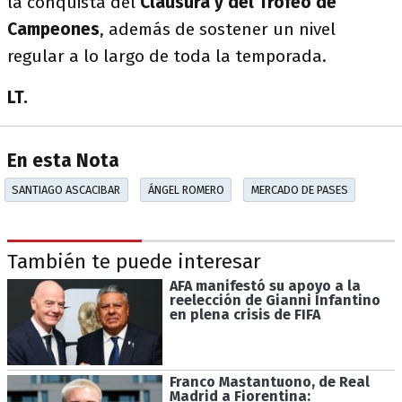
la conquista del
Clausura y del Trofeo de
Campeones
, además de sostener un nivel
regular a lo largo de toda la temporada.
LT.
En esta Nota
SANTIAGO ASCACIBAR
ÁNGEL ROMERO
MERCADO DE PASES
También te puede interesar
AFA manifestó su apoyo a la
reelección de Gianni Infantino
en plena crisis de FIFA
Franco Mastantuono, de Real
Madrid a Fiorentina: