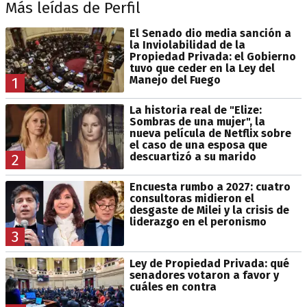
Más leídas de Perfil
El Senado dio media sanción a
la Inviolabilidad de la
Propiedad Privada: el Gobierno
tuvo que ceder en la Ley del
Manejo del Fuego
1
La historia real de "Elize:
Sombras de una mujer", la
nueva película de Netflix sobre
el caso de una esposa que
descuartizó a su marido
2
Encuesta rumbo a 2027: cuatro
consultoras midieron el
desgaste de Milei y la crisis de
liderazgo en el peronismo
3
Ley de Propiedad Privada: qué
senadores votaron a favor y
cuáles en contra