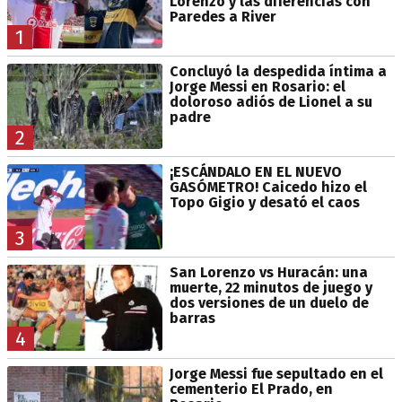
Lorenzo y las diferencias con
Paredes a River
1
Concluyó la despedida íntima a
Jorge Messi en Rosario: el
doloroso adiós de Lionel a su
padre
2
¡ESCÁNDALO EN EL NUEVO
GASÓMETRO! Caicedo hizo el
Topo Gigio y desató el caos
3
San Lorenzo vs Huracán: una
muerte, 22 minutos de juego y
dos versiones de un duelo de
barras
4
Jorge Messi fue sepultado en el
cementerio El Prado, en