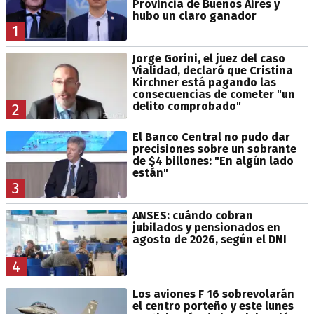
Provincia de Buenos Aires y
hubo un claro ganador
1
Jorge Gorini, el juez del caso
Vialidad, declaró que Cristina
Kirchner está pagando las
consecuencias de cometer "un
delito comprobado"
2
El Banco Central no pudo dar
precisiones sobre un sobrante
de $4 billones: "En algún lado
están"
3
ANSES: cuándo cobran
jubilados y pensionados en
agosto de 2026, según el DNI
4
Los aviones F 16 sobrevolarán
el centro porteño y este lunes