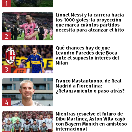
1
Lionel Messi y la carrera hacia
los 1000 goles: la proyección
que marca cuántos partidos
necesita para alcanzar el hito
2
Qué chances hay de que
Leandro Paredes deje Boca
ante el supuesto interés del
Milan
3
Franco Mastantuono, de Real
Madrid a Fiorentina:
¿Relanzamiento o paso atrás?
4
Mientras resuelve el futuro de
Dibu Martínez, Aston Villa cayó
con Bayern Múnich en amistoso
internacional