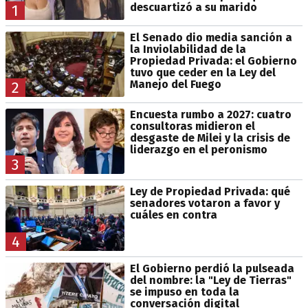
descuartizó a su marido
1
El Senado dio media sanción a
la Inviolabilidad de la
Propiedad Privada: el Gobierno
tuvo que ceder en la Ley del
Manejo del Fuego
2
Encuesta rumbo a 2027: cuatro
consultoras midieron el
desgaste de Milei y la crisis de
liderazgo en el peronismo
3
Ley de Propiedad Privada: qué
senadores votaron a favor y
cuáles en contra
4
El Gobierno perdió la pulseada
del nombre: la "Ley de Tierras"
se impuso en toda la
conversación digital