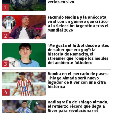
verlos en vivo
1
Facundo Medina y la anécdota
viral con un gomero que criticó
a la Selección Argentina tras el
Mundial 2026
2
"Me gusta el fútbol desde antes
de saber que era gay": la
historia de Ramacity, el
streamer que rompe los moldes
del ambiente futbolero
3
Bomba en el mercado de pases:
Thiago Almada será nuevo
jugador de River con una cifra
histórica
4
Radiografía de Thiago Almada,
el refuerzo récord que llega a
River para revolucionar el