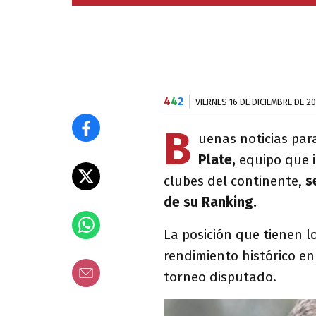
4
4
2
VIERNES 16 DE DICIEMBRE DE 2
B
uenas noticias par
Plate,
equipo que in
clubes del continente,
s
de su Ranking.
La posición que tienen l
rendimiento histórico en
torneo disputado.