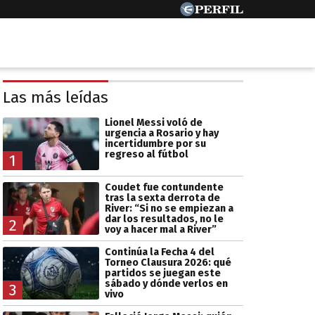
Las más leídas
Lionel Messi voló de
urgencia a Rosario y hay
incertidumbre por su
regreso al fútbol
1
Coudet fue contundente
tras la sexta derrota de
River: “Si no se empiezan a
dar los resultados, no le
2
voy a hacer mal a River”
Continúa la Fecha 4 del
Torneo Clausura 2026: qué
partidos se juegan este
sábado y dónde verlos en
3
vivo