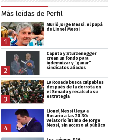
Más leídas de Perfil
Murió Jorge Messi, el papá
de Lionel Messi
1
Caputo y Sturzenegger
crean un fondo para
indemnizar y “ganar”
sindicatos aliados
2
La Rosada busca culpables
después de la derrota en
el Senado y recalcula su
estrategia
3
Lionel Messi llega a
Rosario a las 20.30:
velatorio íntimo de Jorge
Messi, sin acceso al público
4
Los aviones F 16