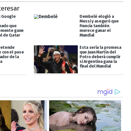
teresar
: Google
Dembelé elogió a
Messi y aseguró que
nado que
Francia también
emente gane
merece ganar el
al de Qatar
Mundial
retende
Esta sería la promesa
 con el pase
que Juan Martín del
ador de la
Potro deberá cumplir
ta
si Argentina gana la
final del Mundial