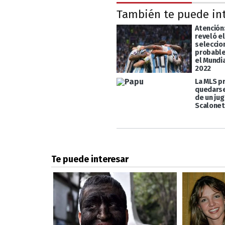
También te puede in
Atención
reveló el
seleccio
probabl
el Mundi
2022
La MLS p
quedarse
de un jug
Scalone