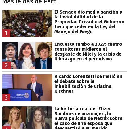
Más leídas de Perfil
El Senado dio media sanción a
la Inviolabilidad de la
Propiedad Privada: el Gobierno
tuvo que ceder en la Ley del
Manejo del Fuego
1
Encuesta rumbo a 2027: cuatro
consultoras midieron el
desgaste de Milei y la crisis de
liderazgo en el peronismo
2
Ricardo Lorenzetti se metió en
el debate sobre la
inhabilitación de Cristina
Kirchner
3
La historia real de "Elize:
Sombras de una mujer", la
nueva película de Netflix sobre
el caso de una esposa que
descuartizó a su marido