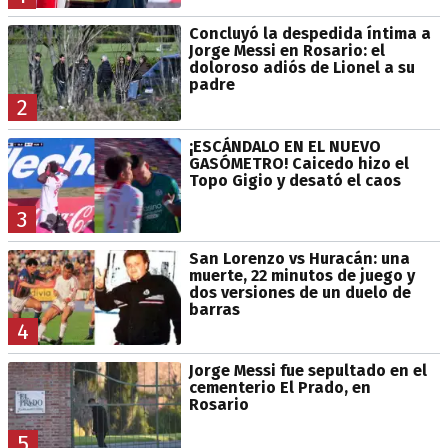
Concluyó la despedida íntima a
Jorge Messi en Rosario: el
doloroso adiós de Lionel a su
padre
2
¡ESCÁNDALO EN EL NUEVO
GASÓMETRO! Caicedo hizo el
Topo Gigio y desató el caos
3
San Lorenzo vs Huracán: una
muerte, 22 minutos de juego y
dos versiones de un duelo de
barras
4
Jorge Messi fue sepultado en el
cementerio El Prado, en
Rosario
5