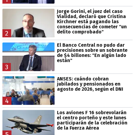
Jorge Gorini, el juez del caso
Vialidad, declaró que Cristina
Kirchner está pagando las
consecuencias de cometer "un
delito comprobado"
2
El Banco Central no pudo dar
precisiones sobre un sobrante
de $4 billones: "En algún lado
están"
3
ANSES: cuándo cobran
jubilados y pensionados en
agosto de 2026, según el DNI
4
Los aviones F 16 sobrevolarán
el centro porteño y este lunes
participarán de la celebración
de la Fuerza Aérea
5