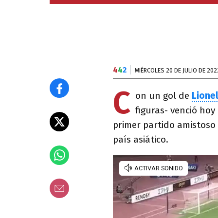
4
4
2
MIÉRCOLES 20 DE JULIO DE 202
C
on un gol de
Lione
figuras- venció hoy 
primer partido amistoso d
país asiático.