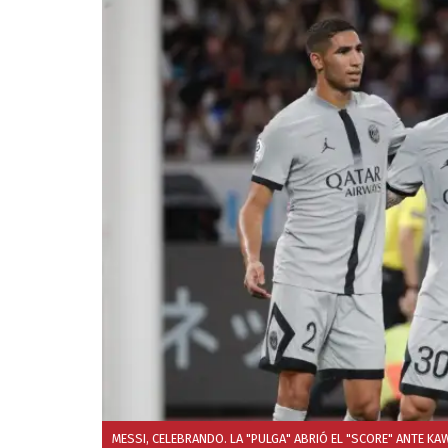
MESSI, CELEBRANDO. LA "PULGA" ABRIÓ EL "SCORE" ANTE KA