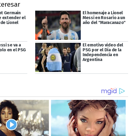
teresar
int Germain
El homenaje a Lionel
 extender el
Messi en Rosario a un
 de Lionel
año del "Maracanazo"
ssi se va a
El emotivo video del
olo en el PSG
PSG por el Día de la
Independencia en
Argentina